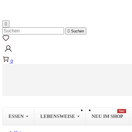


Suchen
0
Neu!
ESSEN
LEBENSWEISE
NEU IM SHOP