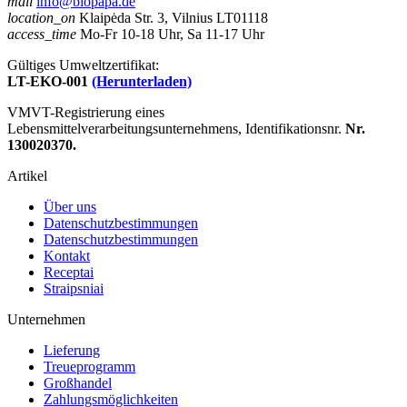
mail
info@biopapa.de
location_on
Klaipėda Str. 3, Vilnius LT01118
access_time
Mo-Fr 10-18 Uhr, Sa 11-17 Uhr
Gültiges Umweltzertifikat:
LT-EKO-001
(Herunterladen)
VMVT-Registrierung eines
Lebensmittelverarbeitungsunternehmens, Identifikationsnr.
Nr.
130020370.
Artikel
Über uns
Datenschutzbestimmungen
Datenschutzbestimmungen
Kontakt
Receptai
Straipsniai
Unternehmen
Lieferung
Treueprogramm
Großhandel
Zahlungsmöglichkeiten