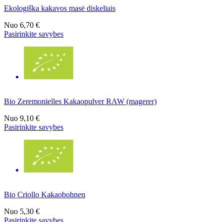
Ekologiška kakavos masė diskeliais
Nuo
6,70 €
Pasirinkite savybes
Bio Zeremonielles Kakaopulver RAW (magerer)
Nuo
9,10 €
Pasirinkite savybes
Bio Criollo Kakaobohnen
Nuo
5,30 €
Pasirinkite savybes